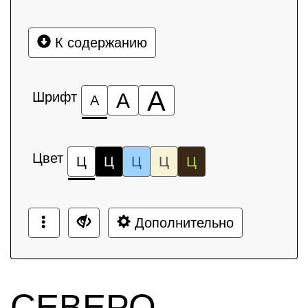
К содержанию
А
Шрифт
А
А
Цвет
Ц
Ц
Ц
Ц
Ц
Дополнительно
СЕВЕРО-