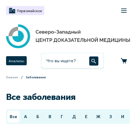
Первомайское
Анализы
Главная
Заболевания
Все заболевания
Все
А
Б
В
Г
Д
Е
Ж
З
И