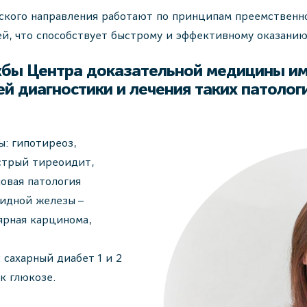
ского направления работают по принципам преемственно
ей, что способствует быстрому и эффективному оказани
жбы Центра доказательной медицины и
й диагностики и лечения таких патолог
: гипотиреоз,
стрый тиреоидит,
овая патология
идной железы –
ярная карцинома,
сахарный диабет 1 и 2
к глюкозе.