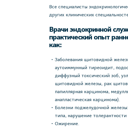
Все специалисты эндокринологиче
других клинических специальност
Врачи эндокринной слу
практический опыт ранне
как:
Заболевания щитовидной железы
аутоиммунный тиреоидит, подо
диффузный токсический зоб, узл
щитовидной железы, рак щитов
папиллярная карцинома, медулл
анапластическая карцинома).
Болезни поджелудочной железы: 
типа, нарушение толерантности 
Ожирение.