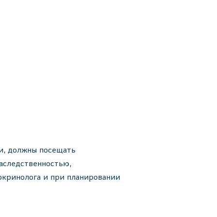
ии, должны посещать
наследственностью,
окринолога и при планировании