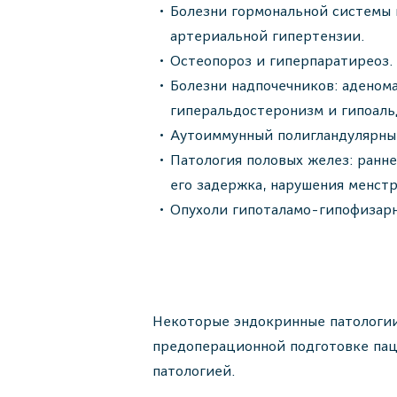
Болезни гормональной системы 
артериальной гипертензии.
Остеопороз и гиперпаратиреоз.
Болезни надпочечников: аденома
гиперальдостеронизм и гипоаль
Аутоиммунный полигландулярны
Патология половых желез: ранн
его задержка, нарушения менстр
Опухоли гипоталамо-гипофизарн
Некоторые эндокринные патологии
предоперационной подготовке пац
патологией.