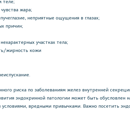
м теле;
 чувства жара;
пучеглазие, неприятные ощущения в глазах;
ых причин;
 нехарактерных участках тела;
сть/жирность кожи
чеиспускание.
енного риска по заболеваниям желез внутренней секрец
звития эндокринной патологии может быть обусловлен 
 условиями, вредными привычками. Важно посетить энд