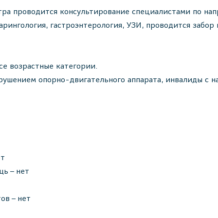
ра проводится консультирование специалистами по напр
ларингология, гастроэнтерология, УЗИ, проводится забо
се возрастные категории.
рушением опорно-двигательного аппарата, инвалиды с н
ет
ь – нет
ов – нет