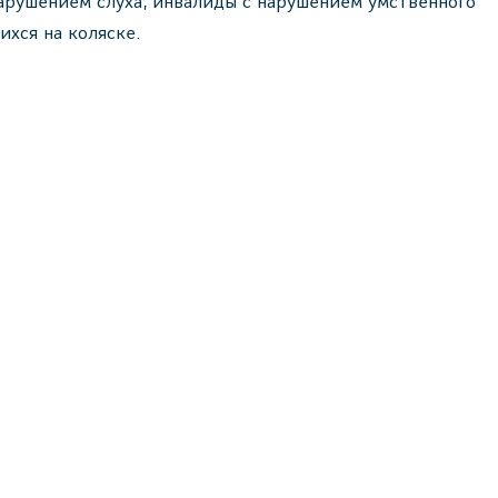
арушением слуха, инвалиды с нарушением умственного
хся на коляске.