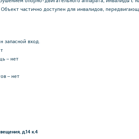
рушением опорно-двигательного аппарата, инвалиды с н
Объект частично доступен для инвалидов, передвигающи
н запасной вход.
ет
ь – нет
ов – нет
вещения, д.14 к.4