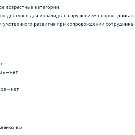
се возрастные категории.
но доступен для инвалиды с нарушением опорно-двигате
м умственного развития при сопровождении сотрудника 
ет
ь – нет
ов – нет
еенко, д.5