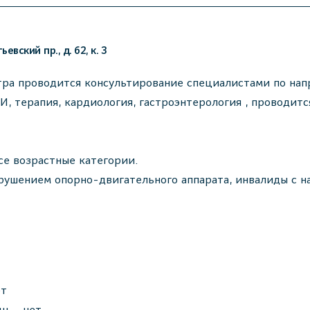
вский пр., д. 62, к. 3
ра проводится консультирование специалистами по напр
ЗИ, терапия, кардиология, гастроэнтерология , проводит
се возрастные категории.
рушением опорно-двигательного аппарата, инвалиды с н
ет
ь – нет