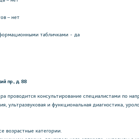
ов – нет
формационными табличками - да
й пр., д. 88
тра проводится консультирование специалистами по напр
ия, ультразвуковая и функциональная диагностика, урол
се возрастные категории.