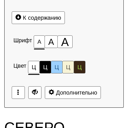
К содержанию
А
Шрифт
А
А
Цвет
Ц
Ц
Ц
Ц
Ц
Дополнительно
СЕВЕРО-