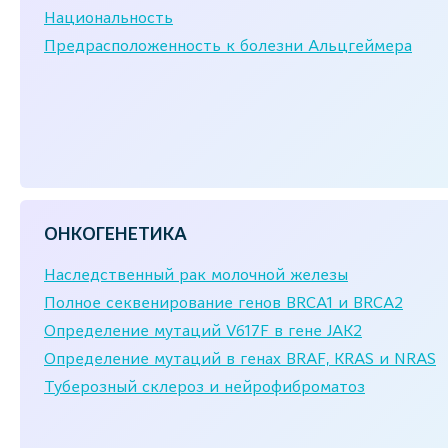
Национальность
Предрасположенность к болезни Альцгеймера
ОНКОГЕНЕТИКА
Наследственный рак молочной железы
Полное секвенирование генов BRCA1 и BRCA2
Определение мутаций V617F в гене JAK2
Определение мутаций в генах BRAF, KRAS и NRAS
Туберозный склероз и нейрофиброматоз