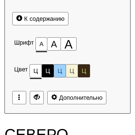
К содержанию
А
Шрифт
А
А
Цвет
Ц
Ц
Ц
Ц
Ц
Дополнительно
СЕВЕРО-