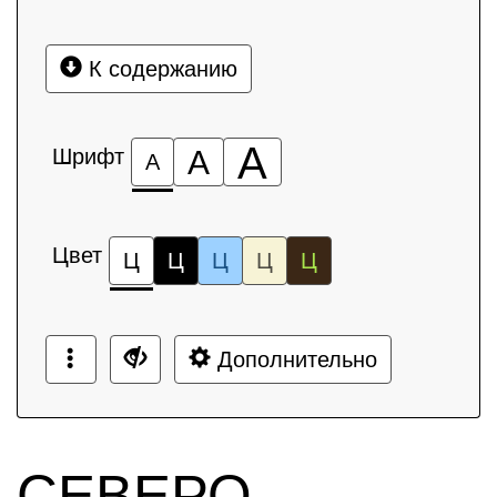
К содержанию
А
Шрифт
А
А
Цвет
Ц
Ц
Ц
Ц
Ц
Дополнительно
СЕВЕРО-