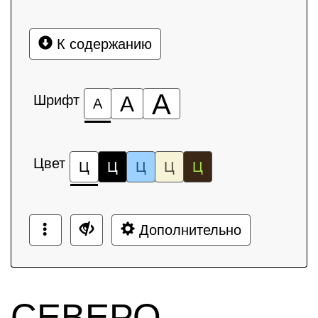
К содержанию
А
Шрифт
А
А
Цвет
Ц
Ц
Ц
Ц
Ц
Дополнительно
СЕВЕРО-