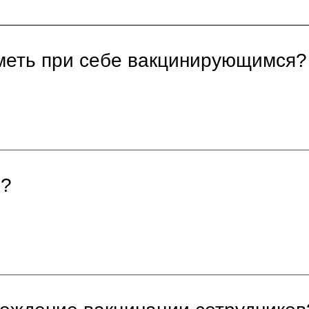
меть при себе вакцинирующимся?
я?