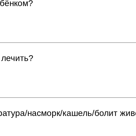
ебёнком?
 лечить?
атура/насморк/кашель/болит живо