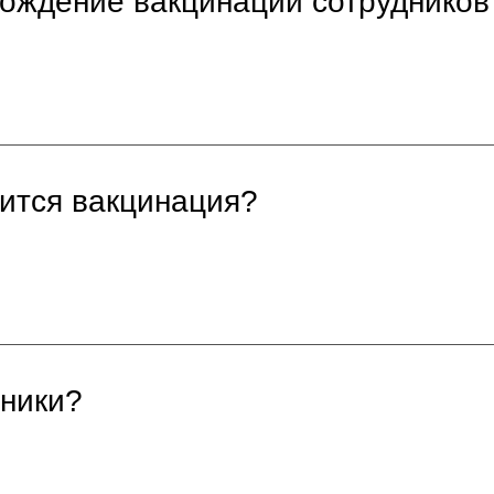
ождение вакцинации сотрудников
ится вакцинация?
дники?