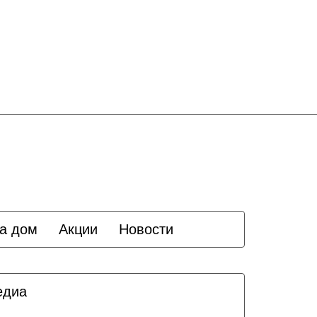
а дом
Акции
Новости
едиа