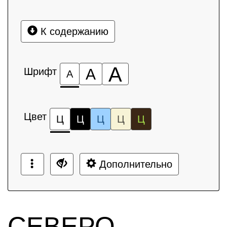
К содержанию
А
Шрифт
А
А
Цвет
Ц
Ц
Ц
Ц
Ц
Дополнительно
СЕВЕРО-